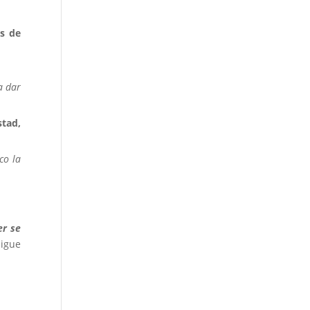
as de
a dar
stad,
co la
er se
igue