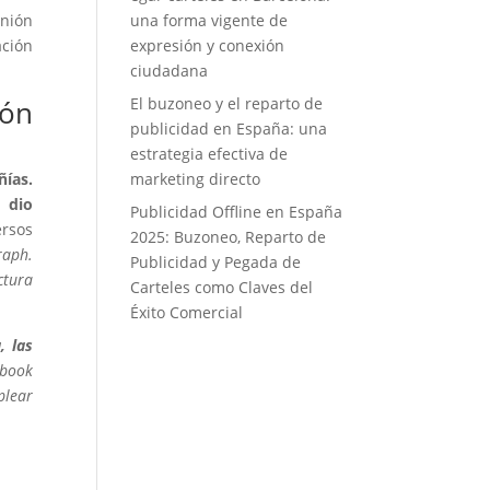
nión
una forma vigente de
ación
expresión y conexión
ciudadana
ión
El buzoneo y el reparto de
publicidad en España: una
estrategia efectiva de
ñías.
marketing directo
 dio
Publicidad Offline en España
rsos
2025: Buzoneo, Reparto de
raph.
Publicidad y Pegada de
ctura
Carteles como Claves del
Éxito Comercial
, las
ebook
plear